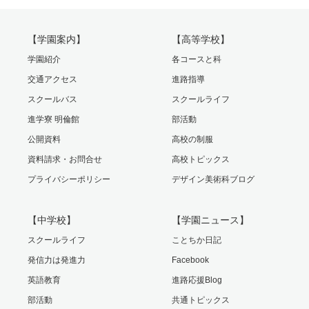
【学園案内】
【高等学校】
学園紹介
各コースと科
交通アクセス
進路指導
スクールバス
スクールライフ
進学寮 明倫館
部活動
公開資料
高校の制服
資料請求・お問合せ
高校トピックス
プライバシーポリシー
デザイン美術科ブログ
【中学校】
【学園ニュース】
スクールライフ
ことちか日記
発信力は発進力
Facebook
英語教育
進路応援Blog
部活動
共通トピックス