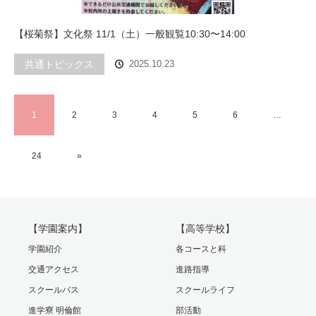
【桜菊祭】文化祭 11/1（土）一般観覧10:30〜14:00
共通トピックス
2025.10.23
1
2
3
4
5
6
…
24
»
【学園案内】
【高等学校】
学園紹介
各コースと科
交通アクセス
進路指導
スクールバス
スクールライフ
進学寮 明倫館
部活動