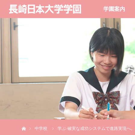
学園案内
学
ホーム
中学校
学ぶ-確実な成功システムで進路実現へ。