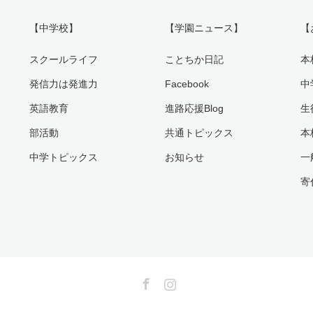
【中学校】
【学園ニュース】
【
スクールライフ
ことちか日記
本
発信力は発進力
Facebook
中
英語教育
進路応援Blog
生
部活動
共通トピックス
本
中学トピックス
お知らせ
一
寄
Facebook
Instagram