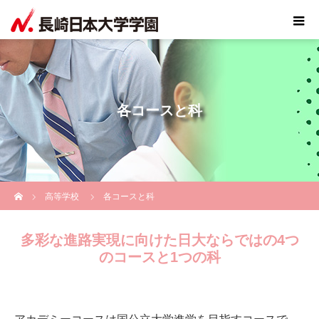
各コースと科
ホーム
高等学校
各コースと科
多彩な進路実現に向けた日大ならではの4つ
のコースと1つの科