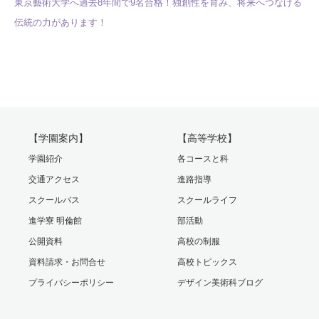
東京藝術大学へ過去8年間で9名合格！
独創性を育み、将来へつなげる
伝統の力があります！
【学園案内】
【高等学校】
学園紹介
各コースと科
交通アクセス
進路指導
スクールバス
スクールライフ
進学寮 明倫館
部活動
公開資料
高校の制服
資料請求・お問合せ
高校トピックス
プライバシーポリシー
デザイン美術科ブログ