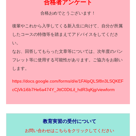
合格者アンケート
合格おめでとうございます！
後輩やこれから入学してくる新入生に向けて、自分が所属
したコースの特徴等を踏まえてアドバイスをしてくださ
い。
なお、回答してもらった文章等については、次年度のパン
フレット等に使用する可能性があります。ご協力をお願い
します。
https://docs.google.com/forms/d/e/1FAIpQLSf8n3LSQKEF
cCjVk1i6b7He6a474Y_JttC0DtLil_hdR3qKjg/viewform
教育実習の受付について
お問い合わせはこちらをクリックしてください