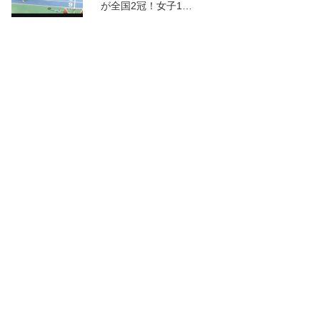
が全国2冠！女子1…