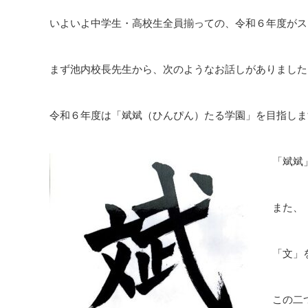
いよいよ中学生・高校生全員揃っての、令和６年度がス
まず池内校長先生から、次のようなお話しがありました
令和６年度は「斌斌（ひんぴん）たる学園」を目指しま
「斌斌
また、
「文」
この二