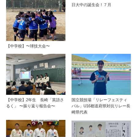
日大中の誕生会！７月
【中学校】〜球技大会〜
【中学校】2年生 長崎「英語さ
国立競技場「リレーフェスティ
るく」 〜振り返り報告会〜
バル」U16都道府県対抗リレー長
崎県代表