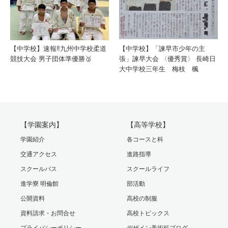
【中学校】速報‼️九州中学校柔道
【中学校】「諫早市少年の主
競技大会 男子団体準優勝🥈
張」諫早大会 〈優秀賞〉 長崎日
大中学校三年生 梅枝 楓
【学園案内】
【高等学校】
学園紹介
各コースと科
交通アクセス
進路指導
スクールバス
スクールライフ
進学寮 明倫館
部活動
公開資料
高校の制服
資料請求・お問合せ
高校トピックス
プライバシーポリシー
デザイン美術科ブログ