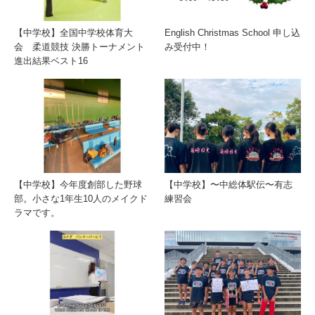
【中学校】全国中学校体育大
English Christmas School 申し込
会 柔道競技 決勝トーナメント
み受付中！
進出結果ベスト16
【中学校】今年度創部した野球
【中学校】〜中総体駅伝〜有志
部。小さな1年生10人のメイクド
練習会
ラマです。