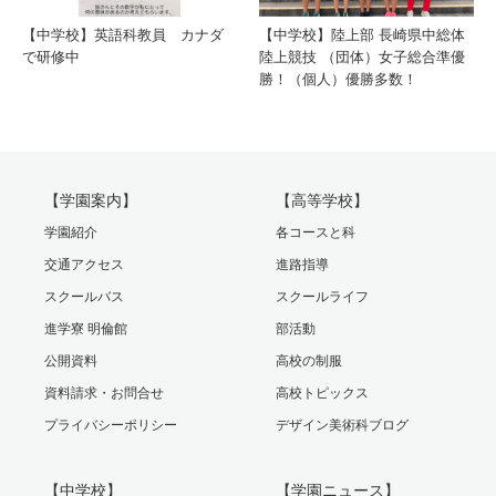
【中学校】英語科教員 カナダ
【中学校】陸上部 長崎県中総体
で研修中
陸上競技 （団体）女子総合準優
勝！（個人）優勝多数！
【学園案内】
【高等学校】
学園紹介
各コースと科
交通アクセス
進路指導
スクールバス
スクールライフ
進学寮 明倫館
部活動
公開資料
高校の制服
資料請求・お問合せ
高校トピックス
プライバシーポリシー
デザイン美術科ブログ
【中学校】
【学園ニュース】