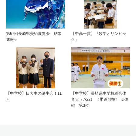
第67回長崎県美術展覧会 結果
【中高一貫】『数学オリンピッ
速報✨
ク』
【中学校】日大中の誕生会！11
【中学校】長崎県中学校総合体
月
育大（7/22） 〈柔道競技〉 団体
戦 第3位