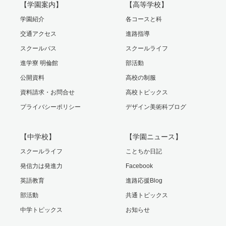
【学園案内】
【高等学校】
学園紹介
各コースと科
交通アクセス
進路指導
スクールバス
スクールライフ
進学寮 明倫館
部活動
公開資料
高校の制服
資料請求・お問合せ
高校トピックス
プライバシーポリシー
デザイン美術科ブログ
【中学校】
【学園ニュース】
スクールライフ
ことちか日記
発信力は発進力
Facebook
英語教育
進路応援Blog
部活動
共通トピックス
中学トピックス
お知らせ