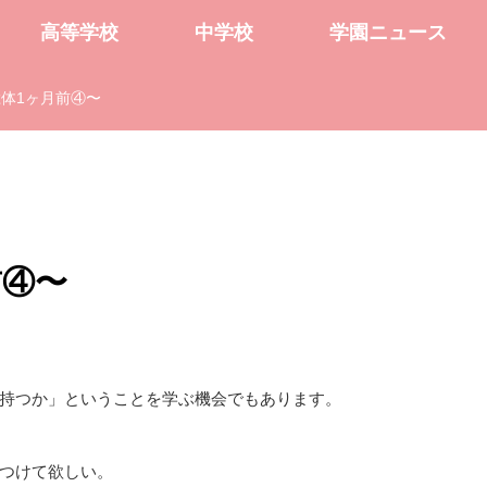
高等学校
中学校
学園ニュース
体1ヶ月前④〜
前④〜
持つか」ということを学ぶ機会でもあります。
つけて欲しい。