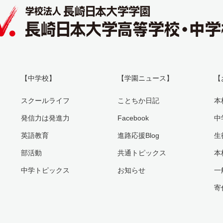
【中学校】
【学園ニュース】
【
スクールライフ
ことちか日記
本
発信力は発進力
Facebook
中
英語教育
進路応援Blog
生
部活動
共通トピックス
本
中学トピックス
お知らせ
一
寄