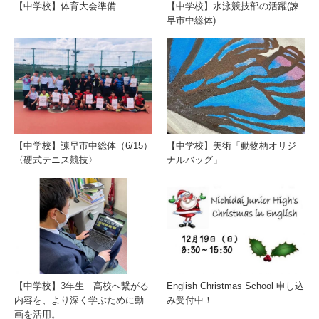
【中学校】体育大会準備
【中学校】水泳競技部の活躍(諫
早市中総体)
【中学校】諫早市中総体（6/15）
【中学校】美術「動物柄オリジ
〈硬式テニス競技〉
ナルバッグ」
【中学校】3年生 高校へ繋がる
English Christmas School 申し込
内容を、より深く学ぶために動
み受付中！
画を活用。