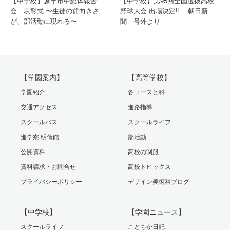
【中学校】諫早市中総体報告
【中学校】第95回全国選抜高校
会 表彰式 〜生徒の前向きさ
野球大会 出場決定‼️ 朝日新
が、部活動に現れる〜
聞 号外より
【学園案内】
【高等学校】
学園紹介
各コースと科
交通アクセス
進路指導
スクールバス
スクールライフ
進学寮 明倫館
部活動
公開資料
高校の制服
資料請求・お問合せ
高校トピックス
プライバシーポリシー
デザイン美術科ブログ
【中学校】
【学園ニュース】
スクールライフ
ことちか日記