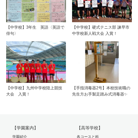
【中学校】3年生 英語〈英語で
【中学校】硬式テニス部 諫早市
俳句〉
中学校新人戦大会 入賞！
【中学校】九州中学校陸上競技
【手指消毒器2号】本校技術職の
大会 入賞！
先生方お手製足踏み式消毒器✨
【学園案内】
【高等学校】
学園紹介
各コースと科