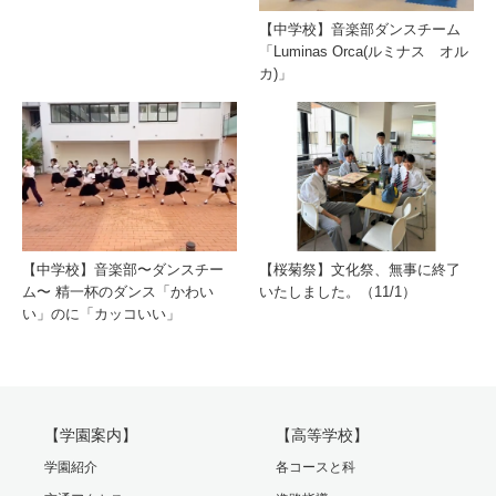
【中学校】音楽部ダンスチーム
「Luminas Orca(ルミナス オル
カ)」
【中学校】音楽部〜ダンスチー
【桜菊祭】文化祭、無事に終了
ム〜 精一杯のダンス「かわい
いたしました。（11/1）
い」のに「カッコいい」
【学園案内】
【高等学校】
学園紹介
各コースと科