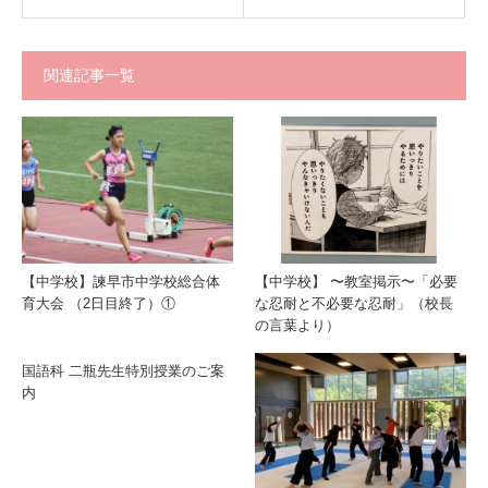
関連記事一覧
【中学校】諫早市中学校総合体
【中学校】 〜教室掲示〜「必要
育大会 （2日目終了）①
な忍耐と不必要な忍耐」（校長
の言葉より）
国語科 二瓶先生特別授業のご案
内