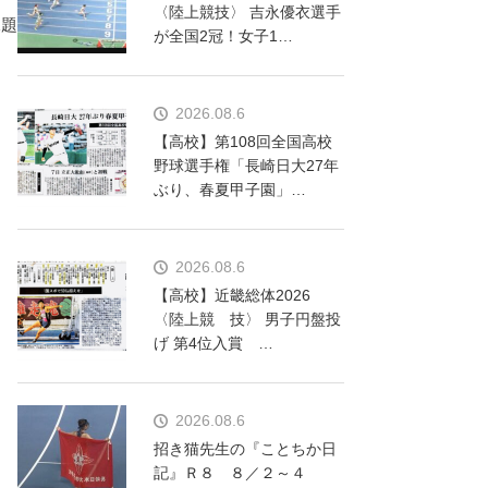
〈陸上競技〉 吉永優衣選手
課題
が全国2冠！女子1…
2026.08.6
【高校】第108回全国高校
野球選手権「長崎日大27年
ぶり、春夏甲子園」…
2026.08.6
【高校】近畿総体2026
〈陸上競 技〉 男子円盤投
げ 第4位入賞 …
2026.08.6
招き猫先生の『ことちか日
記』Ｒ８ ８／２～４