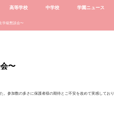
高等学校
中学校
学園ニュース
生学級懇談会〜
談会〜
た。参加数の多さに保護者様の期待とご不安を改めて実感してお