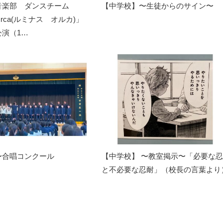
音楽部 ダンスチーム
【中学校】〜生徒からのサイン〜
 Orca(ルミナス オルカ)」
演（1…
〜合唱コンクール
【中学校】 〜教室掲示〜「必要な
と不必要な忍耐」（校長の言葉より