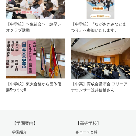
【中学校】〜生徒会〜 諫早レ
【中学校】『ながさきみなとま
オクラブ活動
つり』へ参加いたします。
【中学校】東大合格から団体優
【中高】育成会講演会 フリーア
勝5つまで‼️
ナウンサー笠井信輔さん
【学園案内】
【高等学校】
学園紹介
各コースと科