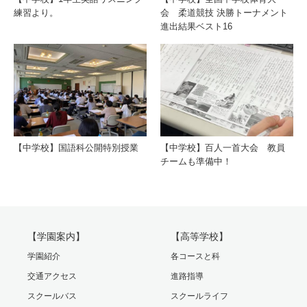
練習より。
会 柔道競技 決勝トーナメント
進出結果ベスト16
【中学校】国語科公開特別授業
【中学校】百人一首大会 教員
チームも準備中！
【学園案内】
【高等学校】
学園紹介
各コースと科
交通アクセス
進路指導
スクールバス
スクールライフ