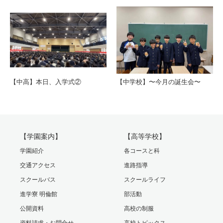
【中高】本日、入学式②
【中学校】〜今月の誕生会〜
【学園案内】
【高等学校】
学園紹介
各コースと科
交通アクセス
進路指導
スクールバス
スクールライフ
進学寮 明倫館
部活動
公開資料
高校の制服