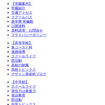
【学園案内】
学園紹介
交通アクセス
スクールバス
進学寮 明倫館
公開資料
資料請求・お問合せ
プライバシーポリシー
【高等学校】
各コースと科
進路指導
スクールライフ
部活動
高校の制服
高校トピックス
デザイン美術科ブログ
【中学校】
スクールライフ
発信力は発進力
英語教育
部活動
中学トピックス