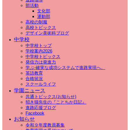
部活動
文化部
運動部
高校の制服
高校トピックス
デザイン美術科ブログ
中学校
中学校トップ
学校案内2026
中学校トピックス
発信力は発進力
学ぶ-確実な成功システムで進路実現へ。
英語教育
合格状況
スクールライフ
学園ニュース
共通トピックス(お知らせ)
招き猫先生の『ことちか日記』
進路応援ブログ
Facebook
お知らせ
令和９年度教員募集