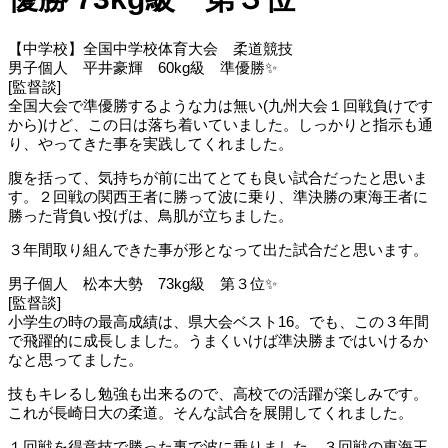
【中学校】全国中学校体育大会 柔道競技
男子個人 平井豪輝 60kg級 準優勝✨
[監督談]
全国大会で準優勝するような力は無い(九州大会１回戦負けです
から)けど、この日は落ち着いていました。しっかりと指示も通
り、やってきた事を実践してくれました。
腹を括って、気持ちが前に出てとても良い試合だったと思いま
す。２回戦の関西王者に勝って波に乗り、準決勝の東海王者に
勝った背負い投げは、鳥肌が立ちました。
３年間取り組んできた事が形となって出た試合だと思います。
男子個人 松本大勢 73kg級 第３位✨
[監督談]
小学生の時の最高成績は、県大会ベスト16。でも、この３年間
で飛躍的に成長しました。うまくいけば準決勝まではいけるか
なと思ってました。
技もキレるし勉強も出来るので、高校での活躍が楽しみです。
これが長崎日大の柔道。そんな試合を展開してくれました。
１回戦を得意技で勝った事で波に乗りました。３回戦の東海王