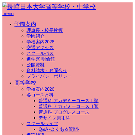
menu
学園案内
理事長・校長挨拶
学園紹介
学校案内2026
交通アクセス
スクールバス
進学寮 明倫館
公開資料
資料請求・お問合せ
プライバシーポリシー
高等学校
学校案内2026
各コースと科
普通科 アカデミーコースⅠ類
普通科 アカデミーコースⅡ類
普通科 プログレスコース
デザイン美術科
スクールライフ
Q&A -よくある質問-
進路指導