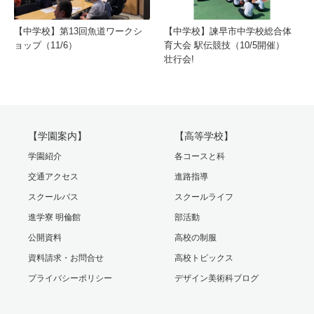
【中学校】第13回魚道ワークシ
【中学校】諫早市中学校総合体
ョップ（11/6）
育大会 駅伝競技（10/5開催）
壮行会!
【学園案内】
【高等学校】
学園紹介
各コースと科
交通アクセス
進路指導
スクールバス
スクールライフ
進学寮 明倫館
部活動
公開資料
高校の制服
資料請求・お問合せ
高校トピックス
プライバシーポリシー
デザイン美術科ブログ