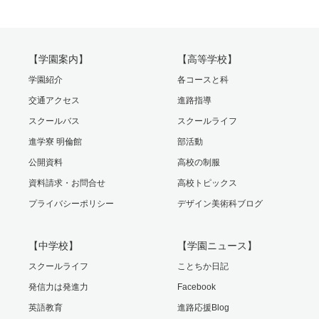
【学園案内】
【高等学校】
学園紹介
各コースと科
交通アクセス
進路指導
スクールバス
スクールライフ
進学寮 明倫館
部活動
公開資料
高校の制服
資料請求・お問合せ
高校トピックス
プライバシーポリシー
デザイン美術科ブログ
【中学校】
【学園ニュース】
スクールライフ
ことちか日記
発信力は発進力
Facebook
英語教育
進路応援Blog