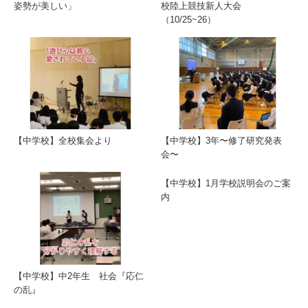
姿勢が美しい」
校陸上競技新人大会
（10/25~26）
【中学校】全校集会より
【中学校】3年〜修了研究発表
会〜
【中学校】1月学校説明会のご案
内
【中学校】中2年生 社会『応仁
の乱』