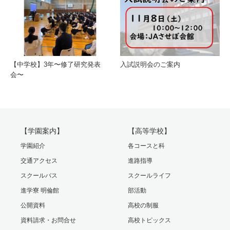
【中学校】3年〜修了研究発表
入試説明会のご案内
会〜
【学園案内】
【高等学校】
学園紹介
各コースと科
交通アクセス
進路指導
スクールバス
スクールライフ
進学寮 明倫館
部活動
公開資料
高校の制服
資料請求・お問合せ
高校トピックス