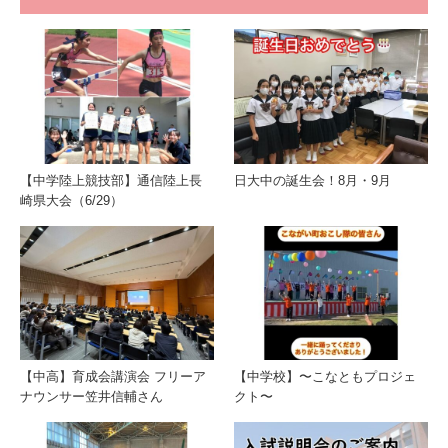
【中学陸上競技部】通信陸上長
日大中の誕生会！8月・9月
崎県大会（6/29）
【中高】育成会講演会 フリーア
【中学校】〜こなともプロジェ
ナウンサー笠井信輔さん
クト〜