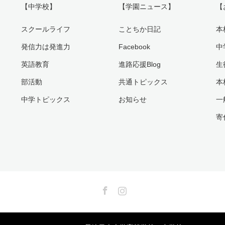
【中学校】
【学園ニュース】
【
スクールライフ
ことちか日記
本
発信力は発進力
Facebook
中
英語教育
進路応援Blog
生
部活動
共通トピックス
本
中学トピックス
お知らせ
一
寄
Facebook
Instagram