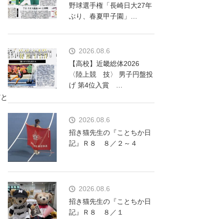
野球選手権「長崎日大27年
ぶり、春夏甲子園」…
2026.08.6
【高校】近畿総体2026
〈陸上競 技〉 男子円盤投
げ 第4位入賞 …
だと
2026.08.6
招き猫先生の『ことちか日
記』Ｒ８ ８／２～４
2026.08.6
招き猫先生の『ことちか日
記』Ｒ８ ８／１