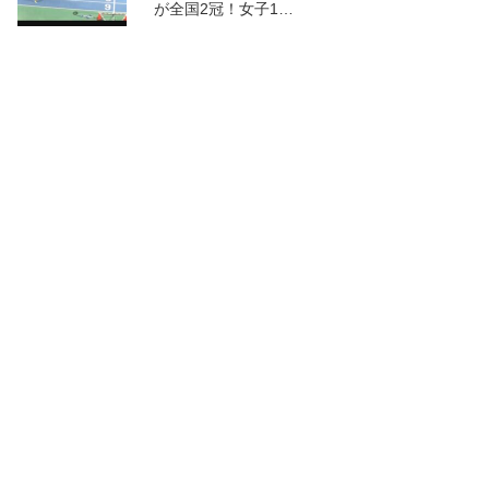
が全国2冠！女子1…