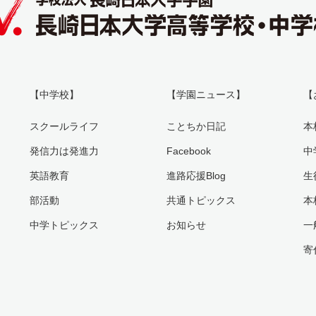
【中学校】
【学園ニュース】
【
スクールライフ
ことちか日記
本
発信力は発進力
Facebook
中
英語教育
進路応援Blog
生
部活動
共通トピックス
本
中学トピックス
お知らせ
一
寄