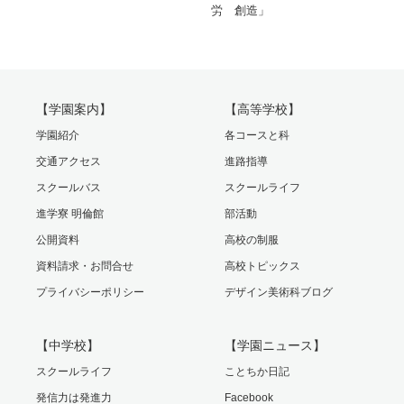
労 創造」
【学園案内】
【高等学校】
学園紹介
各コースと科
交通アクセス
進路指導
スクールバス
スクールライフ
進学寮 明倫館
部活動
公開資料
高校の制服
資料請求・お問合せ
高校トピックス
プライバシーポリシー
デザイン美術科ブログ
【中学校】
【学園ニュース】
スクールライフ
ことちか日記
発信力は発進力
Facebook