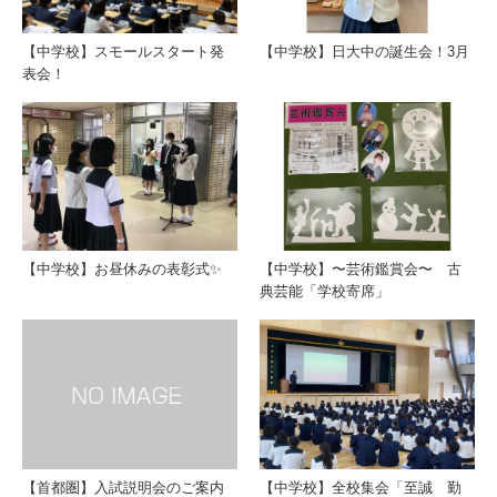
【中学校】スモールスタート発
【中学校】日大中の誕生会！3月
表会！
【中学校】お昼休みの表彰式✨
【中学校】〜芸術鑑賞会〜 古
典芸能「学校寄席」
【首都圏】入試説明会のご案内
【中学校】全校集会「至誠 勤