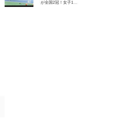
が全国2冠！女子1…