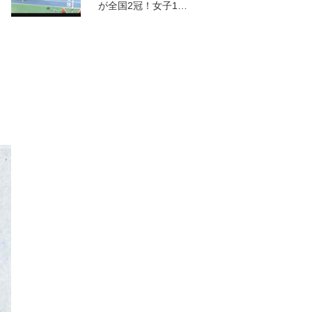
が全国2冠！女子1…