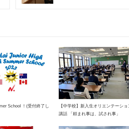
ummer School ！(受付終了し
【中学校】新入生オリエンテーショ
講話 「頼まれ事は、試され事」