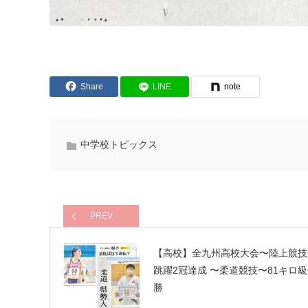
Share
LINE
note
中学校トピックス
PREV
【高校】全九州高校大会〜陸上競技
跳躍2冠達成 〜柔道競技〜81キロ
勝