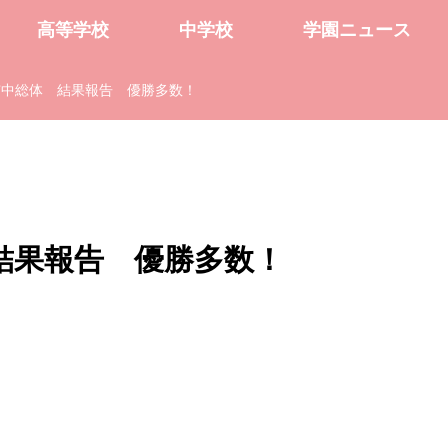
高等学校
中学校
学園ニュース
市中総体 結果報告 優勝多数！
結果報告 優勝多数！