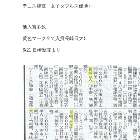
テニス競技 女子ダブルス優勝✨
他入賞多数
黄色マーク全て入賞長崎日大❗️
6/21 長崎新聞より