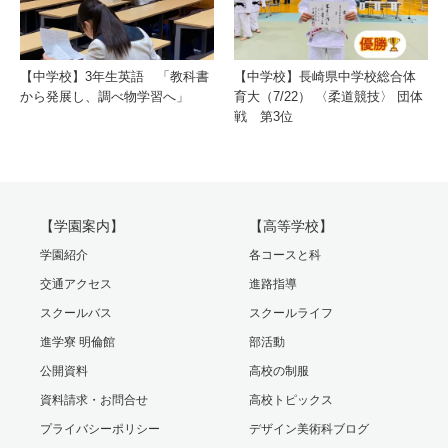
【中学校】3年生英語 「教科書
【中学校】長崎県中学校総合体
から発展し、調べ物学習へ」
育大（7/22） 〈柔道競技〉 団体
戦 第3位
【学園案内】
【高等学校】
学園紹介
各コースと科
交通アクセス
進路指導
スクールバス
スクールライフ
進学寮 明倫館
部活動
公開資料
高校の制服
資料請求・お問合せ
高校トピックス
プライバシーポリシー
デザイン美術科ブログ