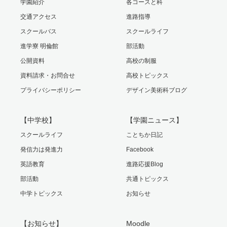
学園紹介
各コースと科
交通アクセス
進路指導
スクールバス
スクールライフ
進学寮 明倫館
部活動
公開資料
高校の制服
資料請求・お問合せ
高校トピックス
プライバシーポリシー
デザイン美術科ブログ
【中学校】
【学園ニュース】
スクールライフ
ことちか日記
発信力は発進力
Facebook
英語教育
進路応援Blog
部活動
共通トピックス
中学トピックス
お知らせ
【お知らせ】
Moodle