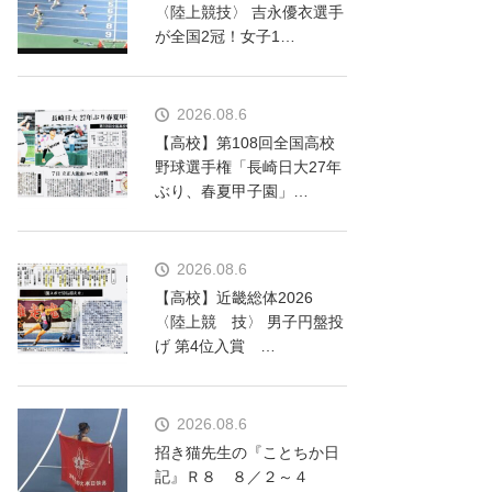
〈陸上競技〉 吉永優衣選手
が全国2冠！女子1…
2026.08.6
【高校】第108回全国高校
野球選手権「長崎日大27年
ぶり、春夏甲子園」…
2026.08.6
【高校】近畿総体2026
〈陸上競 技〉 男子円盤投
げ 第4位入賞 …
2026.08.6
招き猫先生の『ことちか日
記』Ｒ８ ８／２～４