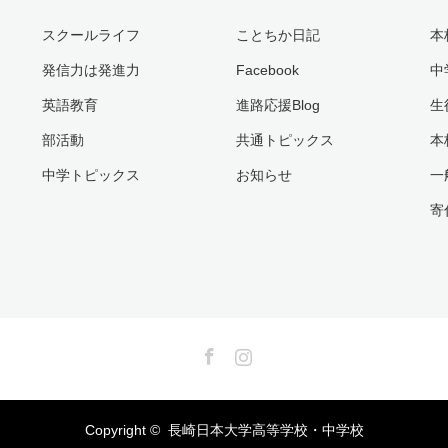
スクールライフ
ことちか日記
本
発信力は発進力
Facebook
中
英語教育
進路応援Blog
生
部活動
共通トピックス
本
中学トピックス
お知らせ
一
寄
Facebook
Instagram
Copyright ©
長崎日本大学高等学校・中学校