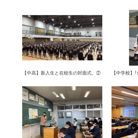
【中高】新入生と在校生の対面式。②
【中学校】｢