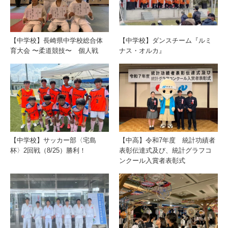
【中学校】長崎県中学校総合体
【中学校】ダンスチーム『ルミ
育大会 〜柔道競技〜 個人戦
ナス・オルカ』
【中学校】サッカー部〈宅島
【中高】令和7年度 統計功績者
杯〉2回戦（8/25）勝利！
表彰伝達式及び、統計グラフコ
ンクール入賞者表彰式