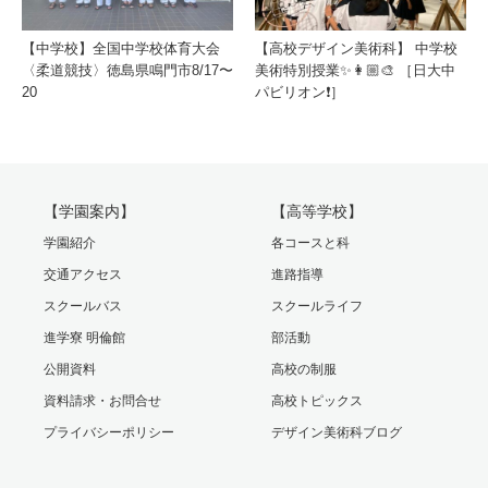
【中学校】全国中学校体育大会
【高校デザイン美術科】 中学校
〈柔道競技〉徳島県鳴門市8/17〜
美術特別授業✨👩🏼‍🎨 ［日大中
20
パビリオン❗️］
【学園案内】
【高等学校】
学園紹介
各コースと科
交通アクセス
進路指導
スクールバス
スクールライフ
進学寮 明倫館
部活動
公開資料
高校の制服
資料請求・お問合せ
高校トピックス
プライバシーポリシー
デザイン美術科ブログ