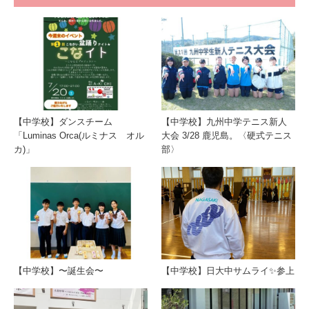
【中学校】ダンスチーム
【中学校】九州中学テニス新人
「Luminas Orca(ルミナス オル
大会 3/28 鹿児島。〈硬式テニス
カ)」
部〉
【中学校】〜誕生会〜
【中学校】日大中サムライ✨参上