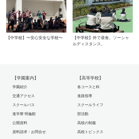
【中学校】〜安心安全な学校〜
【中学校】外で昼食。ソーシャ
ルディスタンス。
【学園案内】
【高等学校】
学園紹介
各コースと科
交通アクセス
進路指導
スクールバス
スクールライフ
進学寮 明倫館
部活動
公開資料
高校の制服
資料請求・お問合せ
高校トピックス