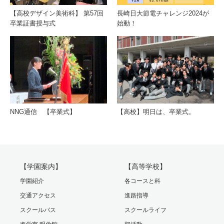
【高校デザイン美術科】 第57回
長崎日大節電チャレンジ2024が
卒業証書授与式
始動！
NNG通信 【卒業式】
【高校】明日は、卒業式。
【学園案内】
【高等学校】
学園紹介
各コースと科
交通アクセス
進路指導
スクールバス
スクールライフ