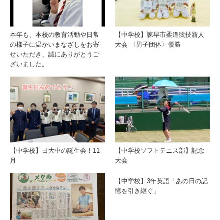
本年も、本校の教育活動や日常
【中学校】諫早市柔道競技新人
の様子に温かいまなざしをお寄
大会 〈男子団体〉優勝
せいただき、誠にありがとうご
ざいました。
【中学校】日大中の誕生会！11
【中学校ソフトテニス部】記念
月
大会
【中学校】3年英語「あの日の記
憶を引き継ぐ」