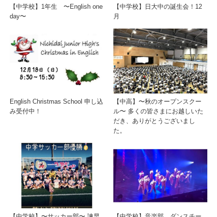
【中学校】1年生 〜English one
【中学校】日大中の誕生会！12
day〜
月
English Christmas School 申し込
【中高】〜秋のオープンスクー
み受付中！
ル〜 多くの皆さまにお越しいた
だき、ありがとうございまし
た。
【中学校】〜サッカー部〜 諫早
【中学校】音楽部 ダンスチー