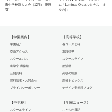
市中学校新人大会（12/8） 優勝
ム「Luminas Orca(ルミナス オ
🏆
ルカ)」
【学園案内】
【高等学校】
学園紹介
各コースと科
交通アクセス
進路指導
スクールバス
スクールライフ
進学寮 明倫館
部活動
公開資料
高校の制服
資料請求・お問合せ
高校トピックス
プライバシーポリシー
デザイン美術科ブログ
【中学校】
【学園ニュース】
スクールライフ
ことちか日記