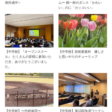
画作成中✨
ム〜 精一杯のダンス「かわい
い」のに「カッコいい」
【中学校】『オープンスクー
【中学校】技術家庭科 優しさ
ル』 たくさんの皆様に参加いた
と思いやりのチューリップ
だき、ありがとうございまし
た。
【中学校】〜中総体⑤〜
【中学校】第13回魚道ワークシ