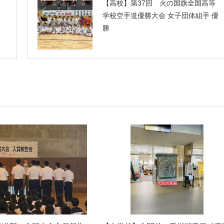
【高校】第37回 火の国旗全国高等
学校空手道優勝大会 女子団体組手 優
勝