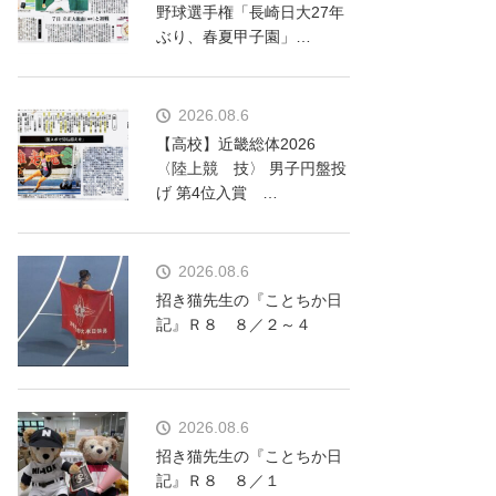
野球選手権「長崎日大27年
ぶり、春夏甲子園」…
2026.08.6
【高校】近畿総体2026
〈陸上競 技〉 男子円盤投
げ 第4位入賞 …
2026.08.6
招き猫先生の『ことちか日
記』Ｒ８ ８／２～４
2026.08.6
招き猫先生の『ことちか日
記』Ｒ８ ８／１