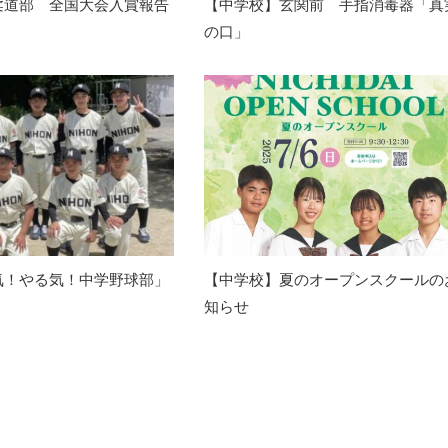
柔道部 全国大会入賞報告
【中学校】玄関前 手指消毒器「真
の口」
気！やる気！中学野球部」
【中学校】夏のオープンスクールの
知らせ