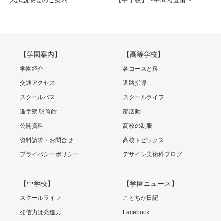
入試説明会のご案内
【中学校】〜中間考査前〜
【学園案内】
【高等学校】
学園紹介
各コースと科
交通アクセス
進路指導
スクールバス
スクールライフ
進学寮 明倫館
部活動
公開資料
高校の制服
資料請求・お問合せ
高校トピックス
プライバシーポリシー
デザイン美術科ブログ
【中学校】
【学園ニュース】
スクールライフ
ことちか日記
発信力は発進力
Facebook