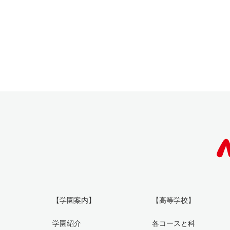
【学園案内】
【高等学校】
学園紹介
各コースと科