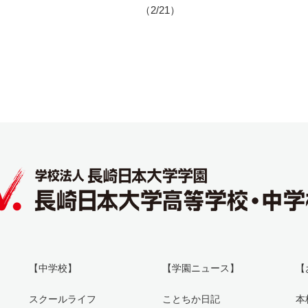
（2/21）
【中学校】
【学園ニュース】
【
スクールライフ
ことちか日記
本