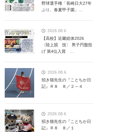
野球選手権「長崎日大27年
ぶり、春夏甲子園」…
2026.08.6
【高校】近畿総体2026
〈陸上競 技〉 男子円盤投
げ 第4位入賞 …
2026.08.6
招き猫先生の『ことちか日
記』Ｒ８ ８／２～４
2026.08.6
招き猫先生の『ことちか日
記』Ｒ８ ８／１