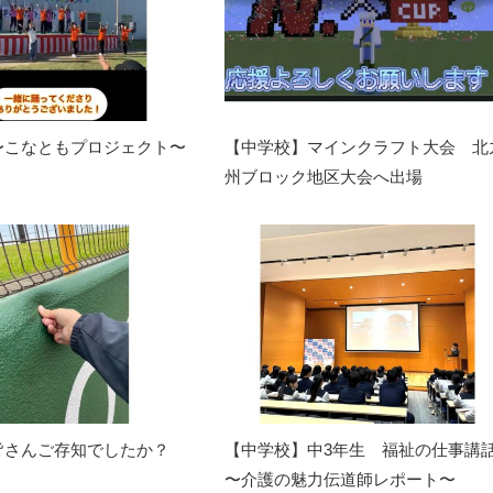
〜こなともプロジェクト〜
【中学校】マインクラフト大会 北
州ブロック地区大会へ出場
皆さんご存知でしたか？
【中学校】中3年生 福祉の仕事講
〜介護の魅力伝道師レポート〜