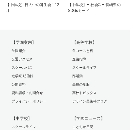
【中学校】日大中の誕生会！12
【中学校】〜社会科〜長崎県の
月
SDGsカード
【学園案内】
【高等学校】
学園紹介
各コースと科
交通アクセス
進路指導
スクールバス
スクールライフ
進学寮 明倫館
部活動
公開資料
高校の制服
資料請求・お問合せ
高校トピックス
プライバシーポリシー
デザイン美術科ブログ
【中学校】
【学園ニュース】
スクールライフ
ことちか日記