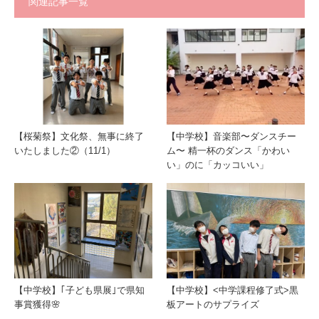
関連記事一覧
【桜菊祭】文化祭、無事に終了
【中学校】音楽部〜ダンスチー
いたしました②（11/1）
ム〜 精一杯のダンス「かわい
い」のに「カッコいい」
【中学校】｢子ども県展｣で県知
【中学校】<中学課程修了式>黒
事賞獲得🌸
板アートのサプライズ