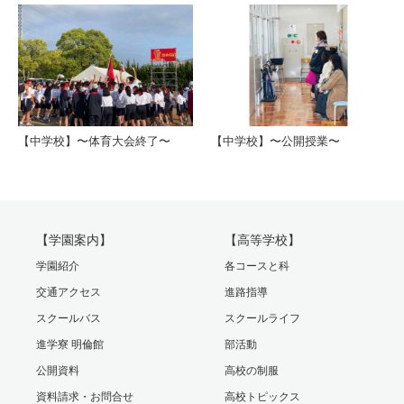
【中学校】〜体育大会終了〜
【中学校】〜公開授業〜
【学園案内】
【高等学校】
学園紹介
各コースと科
交通アクセス
進路指導
スクールバス
スクールライフ
進学寮 明倫館
部活動
公開資料
高校の制服
資料請求・お問合せ
高校トピックス