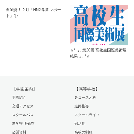
至誠発！２月「NNG学園レポー
ト」①
☆*:.｡. 第26回 高校生国際美術展
結果 .｡.:*☆
【学園案内】
【高等学校】
学園紹介
各コースと科
交通アクセス
進路指導
スクールバス
スクールライフ
進学寮 明倫館
部活動
公開資料
高校の制服