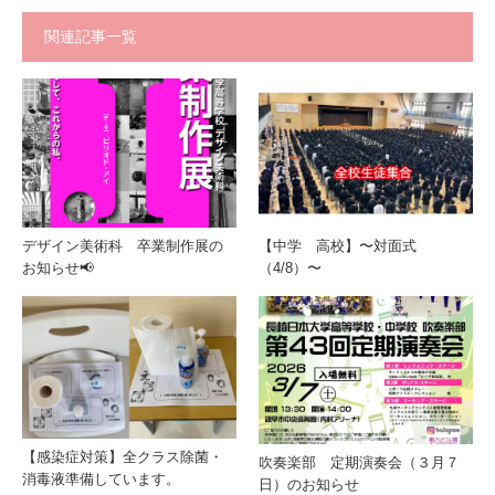
関連記事一覧
デザイン美術科 卒業制作展の
【中学 高校】〜対面式
お知らせ📢
（4/8）〜
【感染症対策】全クラス除菌・
吹奏楽部 定期演奏会（３月７
消毒液準備しています。
日）のお知らせ