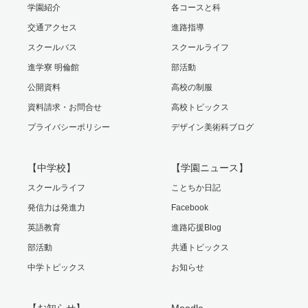
学園紹介
各コースと科
交通アクセス
進路指導
スクールバス
スクールライフ
進学寮 明倫館
部活動
公開資料
高校の制服
資料請求・お問合せ
高校トピックス
プライバシーポリシー
デザイン美術科ブログ
【中学校】
【学園ニュース】
スクールライフ
ことちか日記
発信力は発進力
Facebook
英語教育
進路応援Blog
部活動
共通トピックス
中学トピックス
お知らせ
【お知らせ】
Moodle