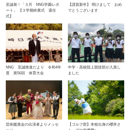
至誠発！「３月 NNG学園レポ
【謹賀新年】 明けまして おめ
ート」 【３学期終業式 退任
でとうございます
式】
NNG 至誠推進だより 令和4年
中学・高校陸上競技部が入賞し
度 第56回 体育大会
ました
芸術鑑賞会の出演者よりメッセ
【ゴルフ部】本校出身の櫻井さ