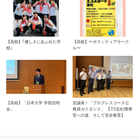
【高校】｢優しさにあふれた学
【高校】〜ボランティアサーク
校｣
ル〜
【高校】「日本大学 学部説明
至誠発！「プログレスコース公
会」
務員ガイダンス」 【7/13(水)警察
官への道、そして安全教育】