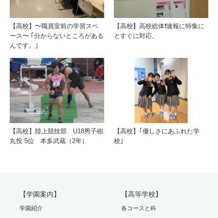
【高校】〜職員室前の学習スペ
【高校】高校総体❗️速報に特集に
ース〜 ｢分からないところがある
とすぐに対応。
んです。｣
【高校】陸上競技部 U18男子砲
【高校】｢優しさにあふれた学
丸投 5位 本多武蔵（2年）
校｣
【学園案内】
【高等学校】
学園紹介
各コースと科