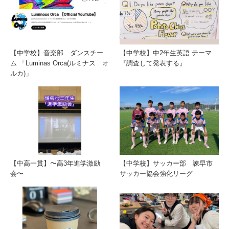
【中学校】音楽部 ダンスチー
【中学校】中2年生英語 テーマ
ム 「Luminas Orca(ルミナス オ
『調査して発表する』
ルカ)」
【中高一貫】〜高3年進学激励
【中学校】サッカー部 諫早市
会〜
サッカー協会強化リーグ