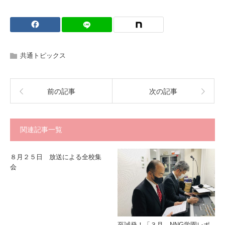
共通トピックス
前の記事
次の記事
関連記事一覧
８月２５日 放送による全校集
会
至誠発！「３月 NNG学園レポ