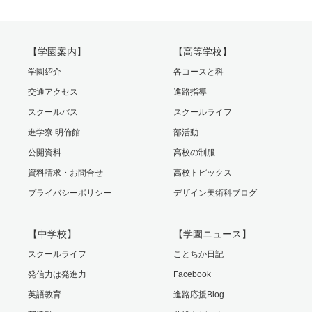
【学園案内】
【高等学校】
学園紹介
各コースと科
交通アクセス
進路指導
スクールバス
スクールライフ
進学寮 明倫館
部活動
公開資料
高校の制服
資料請求・お問合せ
高校トピックス
プライバシーポリシー
デザイン美術科ブログ
【中学校】
【学園ニュース】
スクールライフ
ことちか日記
発信力は発進力
Facebook
英語教育
進路応援Blog