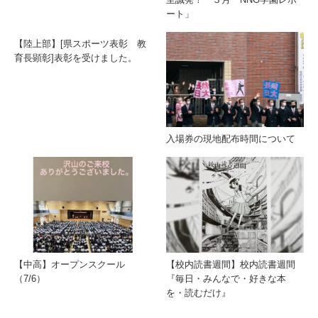
ート」
【陸上部】[県スポーツ表彰 教
育長顕彰]表彰を受けました。
入場券の現地配布時間について
【中高】オープンスクール
【校内読書週間】校内読書週間
（7/6）
『毎日・みんなで・好きな本
を・読むだけ』