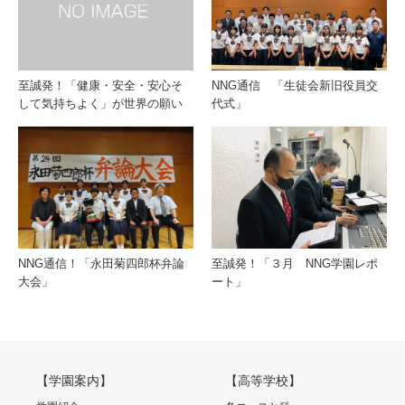
至誠発！「健康・安全・安心そ
NNG通信 「生徒会新旧役員交
して気持ちよく」が世界の願い
代式」
NNG通信！「永田菊四郎杯弁論
至誠発！「３月 NNG学園レポ
大会」
ート」
【学園案内】
【高等学校】