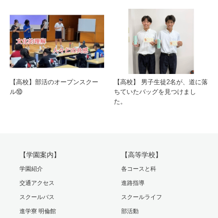
【高校】部活のオープンスクー
【高校】 男子生徒2名が、道に落
ル⑩
ちていたバッグを見つけまし
た。
【学園案内】
【高等学校】
学園紹介
各コースと科
交通アクセス
進路指導
スクールバス
スクールライフ
進学寮 明倫館
部活動